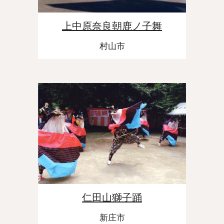
上中原奈良朝鹿ノ子舞
村山市
仁田山獅子踊
新庄市