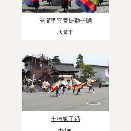
高擶聖霊菩提獅子踊
天童市
土橋獅子踊
中山町