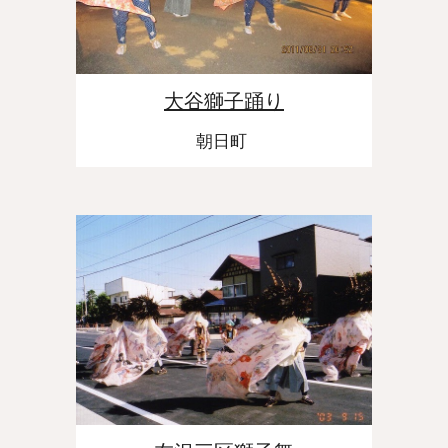
大谷獅子踊り
朝日町