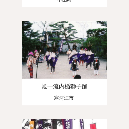
旭一流内楯獅子踊
寒河江市