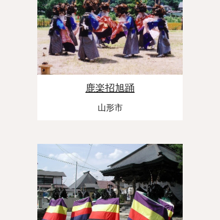
鹿楽招旭踊
山形市