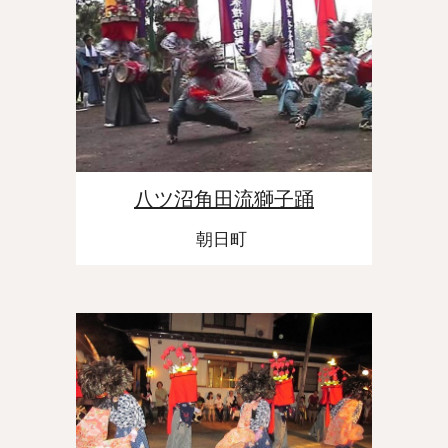
八ツ沼角田流獅子踊
朝日町