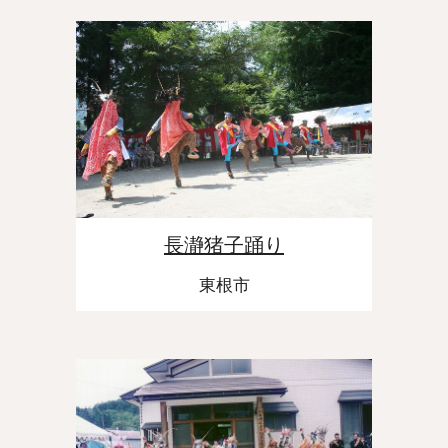
長瀞猪子踊り
東根市