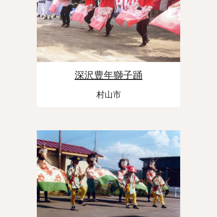
深沢豊年獅子踊
村山市