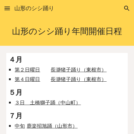
山形のシシ踊り
Skip to main content
Skip to navigation
山形のシシ踊り年間開催日程
４月
第２日曜日
長瀞猪子踊り（東根市）
第４日曜日
長瀞猪子踊り（東根市）
５月
３日 土橋獅子踊（中山町）
７月
中旬
鹿楽招旭踊（山形市）