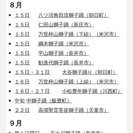
８月
１５日
八ツ沼角田流獅子踊（朝日町）
１５日
仁田山獅子踊（新庄市）
１５日
万世梓山獅子踊（下組）（米沢市）
１５日
綱木獅子踊（米沢市）
１５日
平山獅子踊（長井市）
１５日
勧進代獅子踊（長井市）
１５日・３１日
大谷獅子踊り（朝日町）
１６日
万世梓山獅子踊（上組）（米沢市）
１６日・２７日
小松豊年獅子踊（川西町）
中旬
中獅子踊（飯豊町）
２２日
高擶聖霊菩提獅子踊（天童市）
９月