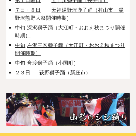
第１日曜日
五十川獅子踊（長井市）
７日・８日
天神湯野沢鹿子踊（村山市・湯
野沢熊野大祭開催時期）
中旬
深沢獅子踊（大江町・おおえ秋まつり開催
時期）
中旬
左沢三区獅子舞（大江町・おおえ秋まつり
開催時期）
中旬
舟渡獅子踊（小国町）
２３日
萩野獅子踊（新庄市）