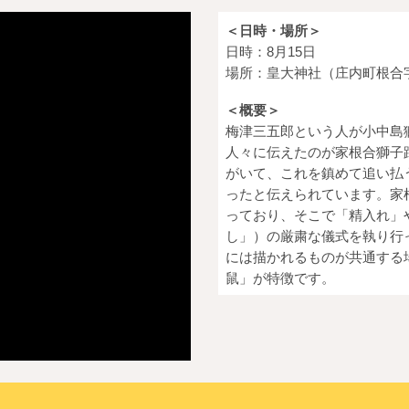
＜日時・場所＞
日時：8月15日
場所：
皇大神社（庄内町根合
＜概要＞
梅津三五郎という人が小中島
人々に伝えたのが家根合獅子
がいて、これを鎮めて追い払
ったと伝えられています。家
っており、そこで「精入れ」
し」）の厳粛な儀式を執り行
には描かれるものが共通する
鼠」が特徴です。