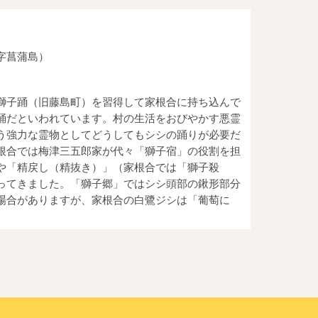
字菖蒲島）
獅子踊（旧藤島町）を習得して家根合に持ち込んで
踊だといわれています。村の生活をおびやかす悪霊
う強力な霊物としてどうしてもシシの踊りが必要だ
根合では梅津三五郎家が代々「獅子宿」の役割を担
や「精戻し（精抜き）」（家根合では「獅子殺
ってきました。「獅子郷」ではシシ頭部の鍬形部分
場合がありますが、家根合の白鷺ジシは「葡萄に