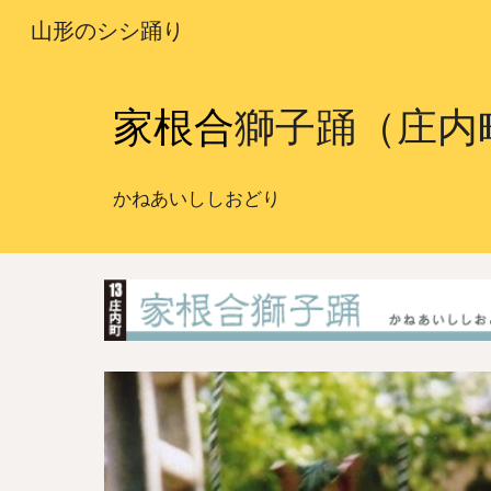
山形のシシ踊り
Sk
家根合
獅子踊（庄内
かねあい
ししおどり