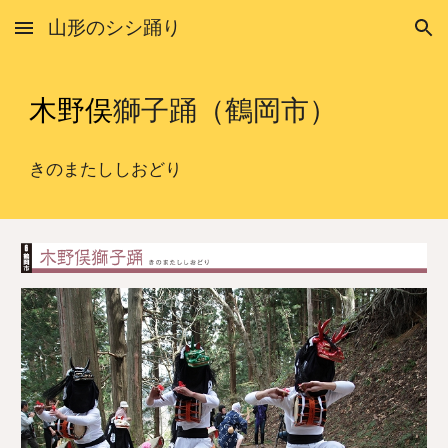
山形のシシ踊り
Skip to main content
Skip to navigation
木野俣
獅子踊（鶴岡市）
きのまた
ししおどり