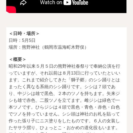
＜日時・場所＞
日時：
5
月
5
日
場所：
熊野神社（鶴岡市温海町木野俣）
＜概要＞
昭和29年以来５月５日の熊野神社春祭りで奉納公演を行
っていますが、それ以前は８月13日に行っていたといい
ます。これまで紹介してきた「獅子郷」のシシ踊りとは
まったく異なる系統のシシ踊りです。シシは７頭であ
り、中ジシは雄で黒色、２本のツノを持ちます。矢来ジ
シも雄で赤色、二股ツノを立てます。雌ジシは緑色で一
本ツノです。ひらジシは４頭で黒色・青色・赤色・白色
でツノを持っていません。シシ頭は神社のお札を貼って
作った張り子にニス塗りをしたものです。６人の女装し
たササラ摺り、ひょっとこ・おかめの道化役もいます。