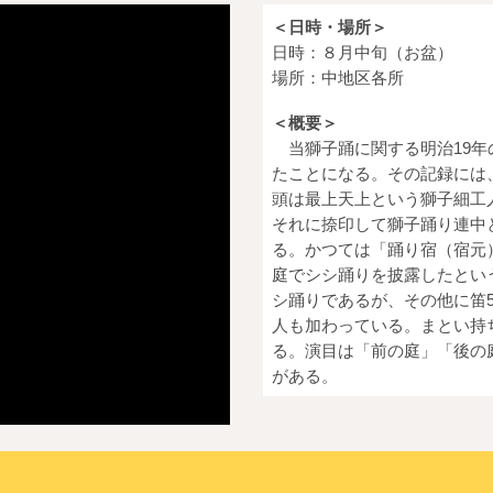
＜日時・場所＞
日時：
８月中旬（お盆）
場所：
中地区各所
＜概要＞
当獅子踊に関する明治19年
たことになる。その記録には
頭は最上天上という獅子細工
それに捺印して獅子踊り連中
る。かつては「踊り宿（宿元
庭でシシ踊りを披露したとい
シ踊りであるが、その他に笛5
人も加わっている。まとい持
る。演目は「前の庭」「後の
がある。