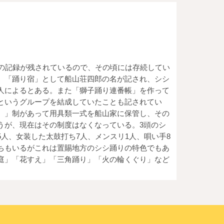
の記録が残されているので、その頃には存続してい
、「踊り宿」として船山荘四郎の名が記され、シシ
人によるとある。また「獅子踊り連番帳」を作って
というグループを結成していたことも記されてい
）」制があって用具類一式を船山家に保管し、その
うが、現在はその制度はなくなっている。3頭のシ
人、女装した太鼓打ち7人、メンスリ1人、唄い手8
ちもいるがこれは置賜地方のシシ踊りの特色でもあ
庭」「花すえ」「三角踊り」「火の輪くぐり」など