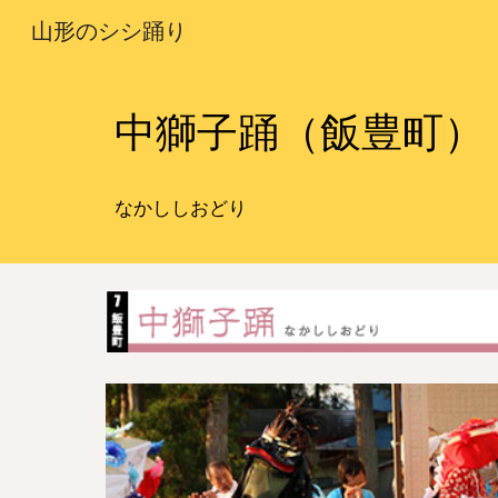
山形のシシ踊り
Sk
中
獅子踊（
飯豊
町）
なか
ししおどり