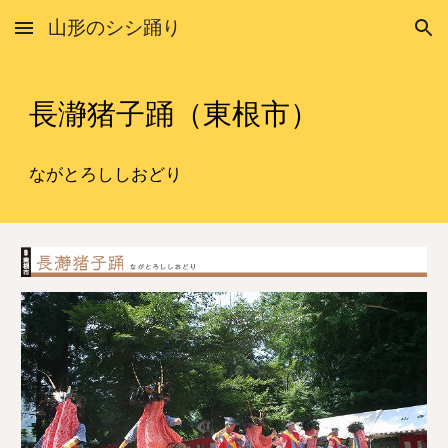
山形のシシ踊り
Skip to main content
Skip to navigation
長瀞猪
子踊（
東根市
）
ながとろ
ししおどり