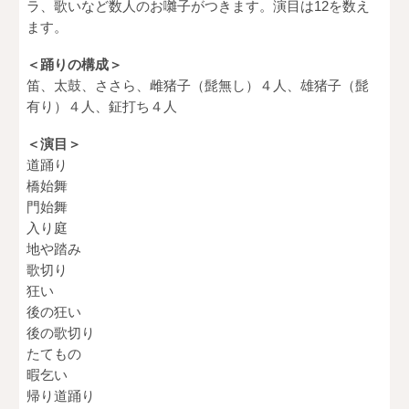
ラ、歌いなど数人のお囃子がつきます。演目は12を数え
ます。
＜踊りの構成＞
笛、太鼓、ささら、雌猪子（髭無し）４人、雄猪子（髭
有り）４人、鉦打ち４人
＜演目＞
道踊り
橋始舞
門始舞
入り庭
地や踏み
歌切り
狂い
後の狂い
後の歌切り
たてもの
暇乞い
帰り道踊り