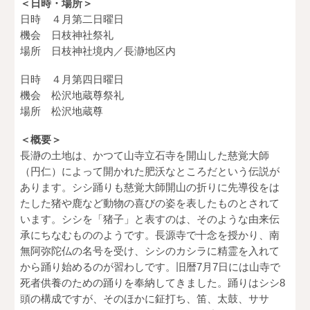
＜日時・場所＞
日時 ４月第二日曜日
機会 日枝神社祭礼
場所 日枝神社境内／長瀞地区内
日時 ４月第四日曜日
機会 松沢地蔵尊祭礼
場所 松沢地蔵尊
＜概要＞
長瀞の土地は、かつて山寺立石寺を開山した慈覚大師
（円仁）によって開かれた肥沃なところだという伝説が
あります。シシ踊りも慈覚大師開山の折りに先導役をは
たした猪や鹿など動物の喜びの姿を表したものとされて
います。シシを「猪子」と表すのは、そのような由来伝
承にちなむもののようです。長源寺で十念を授かり、南
無阿弥陀仏の名号を受け、シシのカシラに精霊を入れて
から踊り始めるのが習わしです。旧暦7月7日には山寺で
死者供養のための踊りを奉納してきました。踊りはシシ8
頭の構成ですが、そのほかに鉦打ち、笛、太鼓、ササ