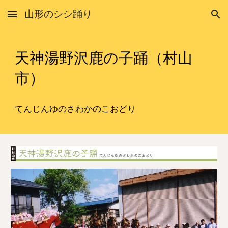
山形のシシ踊り
Skip to main content
Skip to navigation
天神湯野沢鹿の子踊
（
村山
市）
てんじんゆのさわかのこおどり