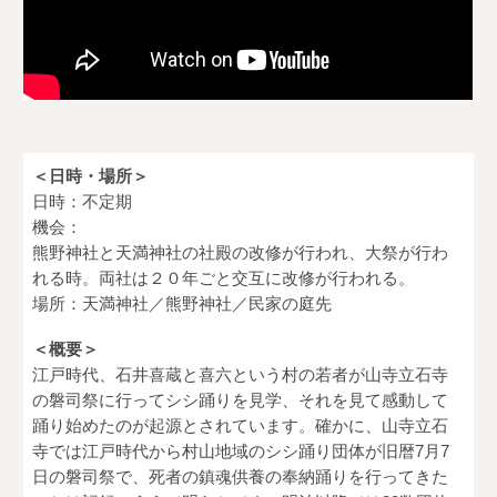
＜日時・場所＞
日時：不定期
機会：
熊野神社と天満神社の社殿の改修が行われ、大祭が行わ
れる時。両社は２０年ごと交互に改修が行われる。
場所：天満神社／熊野神社／民家の庭先
＜概要＞
江戸時代、石井喜蔵と喜六という村の若者が山寺立石寺
の磐司祭に行ってシシ踊りを見学、それを見て感動して
踊り始めたのが起源とされています。確かに、山寺立石
寺では江戸時代から村山地域のシシ踊り団体が旧暦7月7
日の磐司祭で、死者の鎮魂供養の奉納踊りを行ってきた