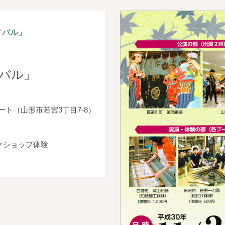
ィバル」
バル」
ト（山形市若宮3丁目7-8）
クショップ体験