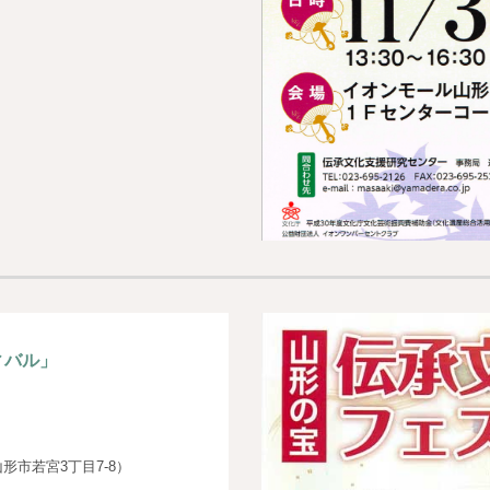
ィバル」
市若宮3丁目7-8）